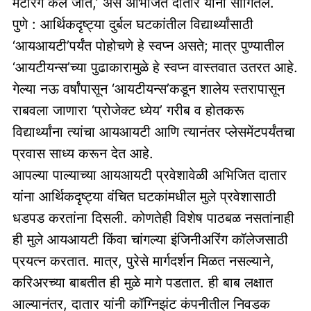
मेंटरिंग केले जाते,’ असे अभिजित दातार यांनी सांगितले.
पुणे : आर्थिकदृष्ट्या दुर्बल घटकांतील विद्यार्थ्यांसाठी
‘आयआयटी’पर्यंत पोहोचणे हे स्वप्न असते; मात्र पुण्यातील
‘आयटीयन्स’च्या पुढाकारामुळे हे स्वप्न वास्तवात उतरत आहे.
गेल्या नऊ वर्षांपासून ‘आयटीयन्स’कडून शालेय स्तरापासून
राबवला जाणारा ‘प्रोजेक्ट ध्येय’ गरीब व होतकरू
विद्यार्थ्यांना त्यांचा आयआयटी आणि त्यानंतर प्लेसमेंटपर्यंतचा
प्रवास साध्य करून देत आहे.
आपल्या पाल्याच्या आयआयटी प्रवेशावेळी अभिजित दातार
यांना आर्थिकदृष्ट्या वंचित घटकांमधील मुले प्रवेशासाठी
धडपड करतांना दिसली. कोणतेही विशेष पाठबळ नसतांनाही
ही मुले आयआयटी किंवा चांगल्या इंजिनीअरिंग कॉलेजसाठी
प्रयत्न करतात. मात्र, पुरेसे मार्गदर्शन मिळत नसल्याने,
करिअरच्या बाबतीत ही मुळे मागे पडतात. ही बाब लक्षात
आल्यानंतर, दातार यांनी कॉग्निझंट कंपनीतील निवडक