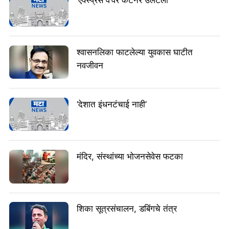
‘एक्स्प्रेस वे’वर कंटेनर उलटला
श्वासनलिका फाटलेल्या युवकास घाटीत
नवजीवन
‘देशात इंधनटंचाई नाही’
मंदिर, संस्थांच्या भोजनसेवेस फटका
शिका सूत्रसंचालन, डबिंगचे तंत्र