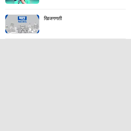
खिजगणती