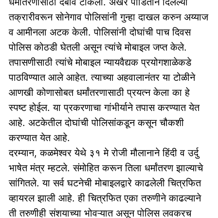
धर्मांतरणासाठी दबाव टाकला. अखेर पीडितीने दिलेल्या
तक्रारीवरून सोनेगाव पोलिसांनी गुन्हा दाखल करुन अय्याज
व आमीनला अटक केली. पोलिसांनी दोघांची पाच दिवस
पोलिस कोठडी घेतली असून त्यांचे मोबाइल जप्त केले.
तपासणीसाठी त्यांचे मोबाइल न्यायवैद्यक प्रयोगशाळेकडे
पाठविण्यात आले आहेत. त्याच्या अहवालानंतर या टोळीने
आणखी कोणासोबत धर्मांतरणासाठी प्रयत्न केला का हे
स्पष्ट होईल. या प्रकरणाचा गांभीर्याने तपास करण्यात येत
आहे. अटकेतील दोघांची पोलिसांकडून कसून चौकशी
करण्यात येत आहे.
दरम्यान, कळमेश्वर येथे ३१ मे रोजी मौलानाने हिंदी व उर्दु
भाषेत मंत्र म्हटले. संमोहित करून तिला धर्मांतरण झाल्याचे
सांगितले. या सर्व घटनेची मोबाइलद्वारे काढलेली चित्रफित
व्हायरल झाली आहे. ही चित्रफित एका तरुणीने काढल्याने
ती तरुणीही संशयाच्या भोवऱ्यात असून पोलिस लवकरच