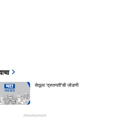
 वाचा
सेतूला ‘द्रुतगती’ची जोडणी