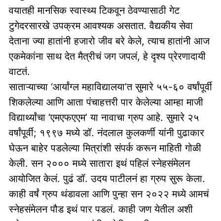
वयातही मानसिक स्वास्थ्य टिकवून ठेवण्यासाठी गेट
टुगेदरसारखे उपक्रम आवश्यक असतात. वैद्यकीय सेवा
देताना ज्या हातांनी हजारो जीव बरे केले, त्याच हातांनी आज
एकमेकांना साथ देत मैत्रीचं जग जपलं, हे दृश्य प्रेरणादायी
वाटतं.
साताऱ्याच्या ‘आर्यांग्ल महाविद्यालया’त सुमारे ५५-६० वर्षांपूर्वी
शिकलेल्या आणि आता पंचाहत्तरी पार केलेल्या आम्हा माजी
विद्यार्थ्यांचा ‘एमएफएएम’ या नावाचा ग्रुप आहे. सुमारे २५
वर्षांपूर्वी; १९९७ मध्ये डॉ. नंदलाल कुलकर्णी यांनी पुढाकार
घेऊन बाहेर पडलेल्या मित्रांशी संपर्क करून माहिती गोळी
केली. सन २००० मध्ये सातारा इथं पहिलं स्नेहसंमेलन
आयोजित केलं. पुढं डॉ. उदय पाटीलनं हा ग्रुप सुरू केला.
काही वर्षं ग्रुप थंडावला आणि पुन्हा सन २०२२ मध्ये आमचं
स्नेहसंमेलन पौड इथं पार पडलं. काही जण येतील अशी