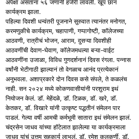
अपेक्षा असताना ५६ जणांनी हजेरी लावली. खूप छान
कार्यक्रम झाला.
पहिल्या दिवशी धन्वंतरी पूजनाने सुरुवात त्यानंतर मनोगत,
करमणुकीचे कार्यक्रम, चहापाणी, गप्पागोष्टी, कॉलेजच्या
आठवणी, रात्रीचं भोजन, आराम, दुसऱ्या दिवशीही
आठवणींची देवाण-घेवाण, कॉलेजमधल्या बऱ्या-वाईट
आठवणींना उजाळा, विविध गुणदर्शनानं दिवस रंगला. पन्नास
वर्षांनी भेटीगाठी झाल्यानं तो वेगळाच आनंद प्रत्येकानं
अनुभवला. अशाप्रकारे दोन दिवस कसे संपले, ते कळलंच
नाही. सन २०२४ मध्ये कोकणवासीयांनी परशुराम इथं
नियोजन केलं. डॉ. मेहेंदळे, डॉ. टिळक, डॉ. खरे, डॉ.
केतकर, डॉ. विखारे यांनी उत्कृष्ट पद्धतीनं संमेलन पार
पाडलं. गेल्या वर्षी आमची कर्मभूमी सातारा इथं संमेलन झालं.
चंद्रसेन जाधव यांच्या हॉटेलात झालेल्या या कार्यक्रमाला
जाधव यांचं उत्तम सहकार्य लाभलं. डॉ. रमेश कुलकर्णी, डॉ.