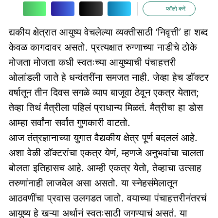
फॉलो करें
द्यकीय क्षेत्रात आयुष्य वेचलेल्या व्यक्तीसाठी ‘निवृत्ती’ हा शब्द
केवळ कागदावर असतो. प्रत्यक्षात रुग्णाच्या नाडीचे ठोके
मोजता मोजता कधी स्वतःच्या आयुष्याची पंचाहत्तरी
ओलांडली जाते हे धन्वंतरींना समजत नाही. जेव्हा हेच डॉक्टर
वर्षातून तीन दिवस सगळे व्याप बाजूवा ठेवून एकत्र येतात;
तेव्हा तिथं मैत्रीला पहिलं प्राधान्य मिळतं. मैत्रीचा हा डोस
आम्हा सर्वांना सर्वांत गुणकारी वाटतो.
आज तंत्रज्ञानाच्या युगात वैद्यकीय क्षेत्र पूर्ण बदललं आहे.
अशा वेळी डॉक्टरांचा एकत्र येणं, म्हणजे अनुभवांचा चालता
बोलता इतिहासच आहे. आम्ही एकत्र येतो, तेव्हाचा उत्साह
तरुणांनाही लाजवेल असा असतो. या स्नेहसंमेलातून
आठवणींचा प्रवास उलगडत जातो. वयाच्या पंचाहत्तरीनंतरचं
आयुष्य हे खऱ्या अर्थानं स्वतःसाठी जगण्याचं असतं. या